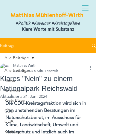
Matthias Mühlenhoff-Wirth
#Politik #Kevelaer #KreistagKleve
Klare Worte mit Substanz
Beitrag
Alle Beiträge
Matthias Wirth
Alle Beiträge
23. Jan. 2024
5 Min. Lesezeit
Klares "Nein" zu einem
News
Nationalpark Reichswald
Kevelaer
Aktualisiert:
24. Jan. 2024
Kreis Kleve
Die CDU-Kreistagsfraktion wird sich in 
den anstehenden Beratungen im 
CDU
Naturschutzbeirat, im Ausschuss für 
CDA
Klima, Landwirtschaft, Umwelt und 
Kreistag
Naturschutz und letzlich auch im 