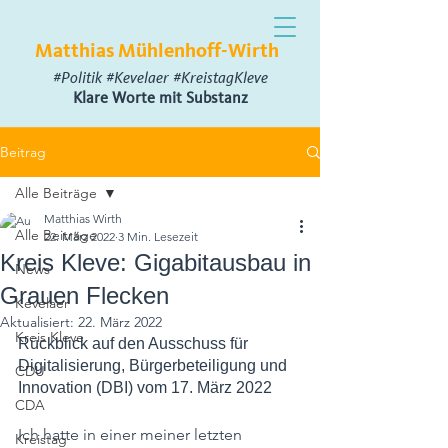
Matthias Mühlenhoff-Wirth
#Politik #Kevelaer #KreistagKleve
Klare Worte mit Substanz
Beitrag
Alle Beiträge
Matthias Wirth
Alle Beiträge
22. März 2022
3 Min. Lesezeit
Kreis Kleve: Gigabitausbau in
News
Grauen Flecken
Kevelaer
Aktualisiert:
22. März 2022
Kreis Kleve
Rückblick auf den Ausschuss für 
Digitalisierung, Bürgerbeteiligung und 
CDU
Innovation (DBI) vom 17. März 2022
CDA
Ich hatte in einer meiner letzten 
Kreistag