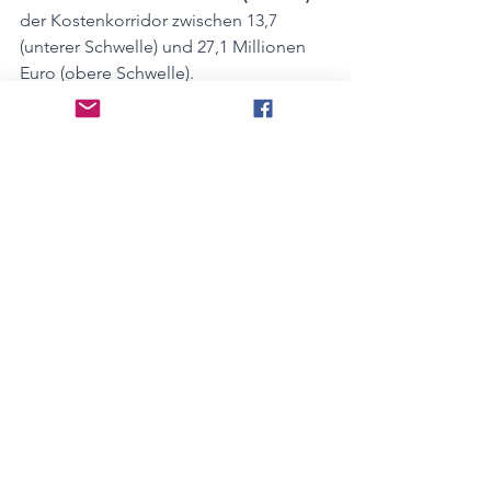
der Kostenkorridor zwischen 13,7 
(unterer Schwelle) und 27,1 Millionen 
Euro (obere Schwelle).
(Abb. 2)
Abbildung 2: © Kreis Kleve
Alles in allem reden wir also über ein 
beachtliches Investitionsvolumen und 
eine Menge Arbeit, bis auch 
sprichwörtlich die letzte Milchkanne im 