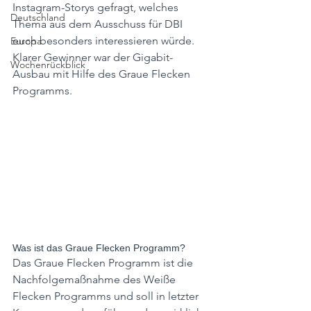
Instagram-Storys gefragt, welches 
Deutschland
Thema aus dem Ausschuss für DBI 
euch besonders interessieren würde. 
Europa
Klarer Gewinner war der Gigabit-
Wochenrückblick
Ausbau mit Hilfe des Graue Flecken 
Programms.
Was ist das Graue Flecken Programm?
Das Graue Flecken Programm ist die 
Nachfolgemaßnahme des Weiße 
Flecken Programms und soll in letzter 