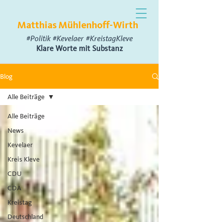
Matthias Mühlenhoff-Wirth
#Politik #Kevelaer #KreistagKleve
Klare Worte mit Substanz
Blog
Alle Beiträge
Alle Beiträge
News
Kevelaer
Kreis Kleve
CDU
CDA
Kreistag
Deutschland